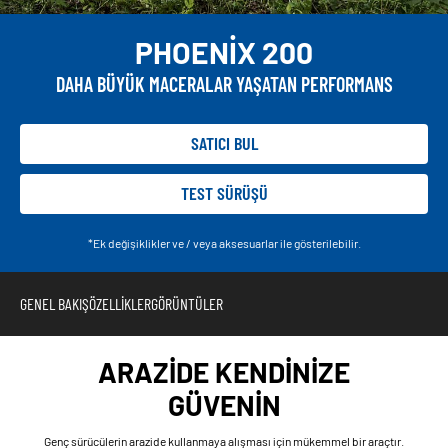
PHOENIX 200
DAHA BÜYÜK MACERALAR YAŞATAN PERFORMANS
SATICI BUL
TEST SÜRÜŞÜ
*Ek değişiklikler ve / veya aksesuarlar ile gösterilebilir.
GENEL BAKIŞ
ÖZELLIKLER
GÖRÜNTÜLER
ARAZİDE KENDİNİZE
GÜVENİN
Genç sürücülerin arazide kullanmaya alışması için mükemmel bir araçtır.