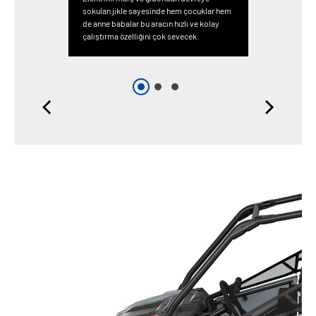
sokulan jikle sayesinde hem çocuklar hem
de anne babalar bu aracın hızlı ve kolay
çalıştırma özelliğini çok sevecek.