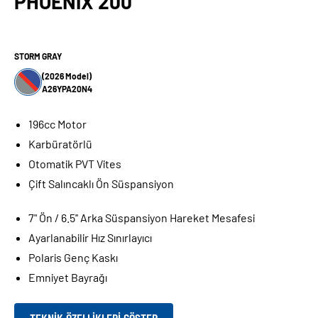
PHOENIX 200
STORM GRAY
(2026 Model)
A26YPA20N4
196cc Motor
Karbüratörlü
Otomatik PVT Vites
Çift Salıncaklı Ön Süspansiyon
7" Ön / 6.5'' Arka Süspansiyon Hareket Mesafesi
Ayarlanabilir Hız Sınırlayıcı
Polaris Genç Kaskı
Emniyet Bayrağı
TEKNIK ÖZELLIKLERI GÖSTER