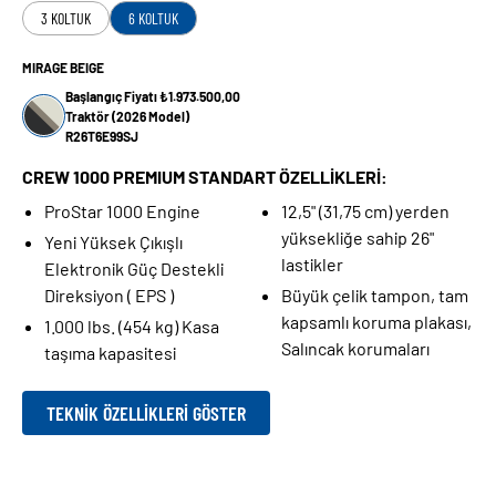
3 KOLTUK
6 KOLTUK
MIRAGE BEIGE
Başlangıç Fiyatı ₺1.973.500,00
Traktör (2026 Model)
R26T6E99SJ
CREW 1000 PREMIUM STANDART ÖZELLİKLERİ:
ProStar 1000 Engine
12,5" (31,75 cm) yerden
yüksekliğe sahip 26"
Yeni Yüksek Çıkışlı
lastikler
Elektronik Güç Destekli
Direksiyon ( EPS )
Büyük çelik tampon, tam
kapsamlı koruma plakası,
1.000 lbs. (454 kg) Kasa
Salıncak korumaları
taşıma kapasitesi
TEKNIK ÖZELLIKLERI GÖSTER