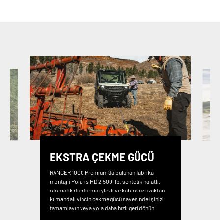
EKSTRA ÇEKME GÜCÜ
RANGER 1000 Premium'da bulunan fabrika
montajlı Polaris HD 2,500-lb. sentetik halatlı,
otomatik durdurma işlevli ve kablosuz uzaktan
kumandalı vincin çekme gücü sayesinde işinizi
tamamlayın veya yola daha hızlı geri dönün.