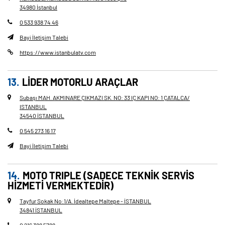
34980 İstanbul
0 533 938 74 46
Bayi İletişim Talebi
https://www.istanbulatv.com
LİDER MOTORLU ARAÇLAR
Subaşı MAH. AKMINARE ÇIKMAZI SK. NO: 33 IÇ KAPI NO: 1 ÇATALCA/
ISTANBUL
34540 İSTANBUL
0 545 273 16 17
Bayi İletişim Talebi
MOTO TRIPLE (SADECE TEKNIK SERVIS
HIZMETI VERMEKTEDIR)
Tayfur Sokak No
:
1/A. İdealtepe Maltepe - İSTANBUL
34841 İSTANBUL