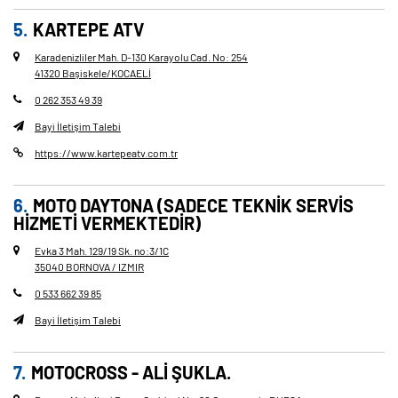
KARTEPE ATV
Karadenizliler Mah. D-130 Karayolu Cad. No: 254
41320 Başiskele/KOCAELİ
0 262 353 49 39
Bayi İletişim Talebi
https://www.kartepeatv.com.tr
MOTO DAYTONA (SADECE TEKNIK SERVIS
HIZMETI VERMEKTEDIR)
Evka 3 Mah. 129/19 Sk. no
:
3/1C
35040 BORNOVA / IZMIR
0 533 662 39 85
Bayi İletişim Talebi
MOTOCROSS - ALI ŞUKLA.