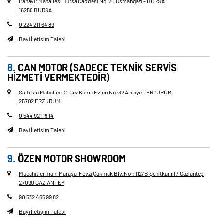
Panayır Mahallesi Bursa Caddesi No
:
20 Osmangazi - BURSA
16250 BURSA
0 224 211 64 89
Bayi İletişim Talebi
CAN MOTOR (SADECE TEKNIK SERVIS
HIZMETI VERMEKTEDIR)
Saltuklu Mahallesi 2. Gez Küme Evleri No
:
32 Aziziye - ERZURUM
25702 ERZURUM
0 544 921 19 14
Bayi İletişim Talebi
ÖZEN MOTOR SHOWROOM
Mücahitler mah. Maraşal Fevzi Çakmak Blv. No : 112/B Şehitkamil / Gaziantep
27090 GAZİANTEP
90 532 465 99 82
Bayi İletişim Talebi