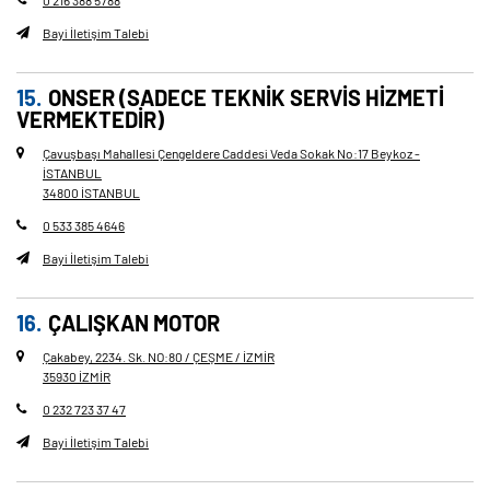
0 216 388 5788
Bayi İletişim Talebi
ONSER (SADECE TEKNIK SERVIS HIZMETI
VERMEKTEDIR)
Çavuşbaşı Mahallesi Çengeldere Caddesi Veda Sokak No
:
17 Beykoz -
İSTANBUL
34800 İSTANBUL
0 533 385 4646
Bayi İletişim Talebi
ÇALIŞKAN MOTOR
Çakabey, 2234. Sk. NO
:
80 / ÇEŞME / İZMİR
35930 İZMİR
0 232 723 37 47
Bayi İletişim Talebi