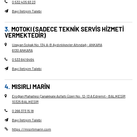
0 532 405 93 23
Bayi İletişim Talebi
MOTOKI (SADECE TEKNIK SERVIS HIZMETI
VERMEKTEDIR)
Uzayan Sokak No
:
134 A-B Aydınlıkevler Altındağ - ANKARA
6130 ANKARA
0 533 641 6464
Bayi İletişim Talebi
MISIRLI MARİN
Eroğlan Mahallesi Çanakkale Asfaltı Üzeri No: 12-13 A Edremit - BALIKESİR
10325 BALIKESİR
0 266 373 15 18
Bayi İletişim Talebi
https://misirlimarin.com