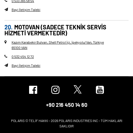
0 533 365 58 54
Bayi İletişim Talebi
MOTOVAN (SADECE TEKNIK SERVIS
HIZMETI VERMEKTEDIR)
Kazım Karabekir Bulvarı, Shell Petrol İçi, İpekyolu/Van, Türkiye
65100 VAN
0 532 454 12 72
Bayi İletişim Talebi
+90 216 450 14 60
POLARIS © TELİF HAKKI – 2026 POLARIS INDUSTRIES INC – TÜM HAKLARI
SAKLIDIR