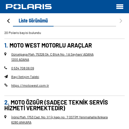
nümü
Liste Görünümü
20 Polaris bayisi bulundu
MOTO WEST MOTORLU ARAÇLAR
Gürselpaşa Mah. 75326 Sk. C Blok No: 1 A Seyhan/ ADANA
1200 ADANA
0 534 708 06 09
Bayi İletişim Talebi
https://motowest.com.tr
MOTO ÖZGÜR (SADECE TEKNIK SERVIS
HIZMETI VERMEKTEDIR)
İnönü Mah. 1753 Cad. No
:
1/1 İç kapı no: 7 OSTİM Yenimahalle/Ankara
6280 ANKARA