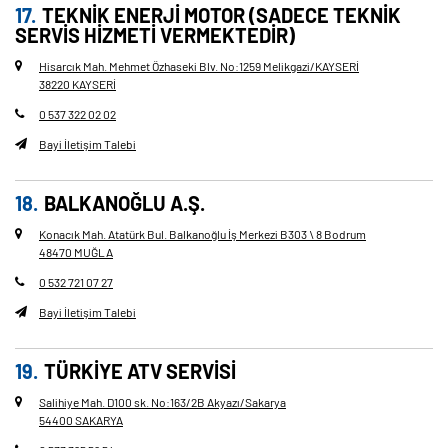
TEKNİK ENERJİ MOTOR (SADECE TEKNIK
SERVIS HIZMETI VERMEKTEDIR)
Hisarcık Mah. Mehmet Özhaseki Blv. No
:
1259 Melikgazi/KAYSERİ
38220 KAYSERİ
0 537 322 02 02
Bayi İletişim Talebi
BALKANOĞLU A.Ş.
Konacık Mah. Atatürk Bul. Balkanoğlu İş Merkezi B303 \ 8 Bodrum
48470 MUĞLA
0 532 721 07 27
Bayi İletişim Talebi
TÜRKİYE ATV SERVİSİ
Salihiye Mah. D100 sk. No
:
163/2B Akyazı/Sakarya
54400 SAKARYA