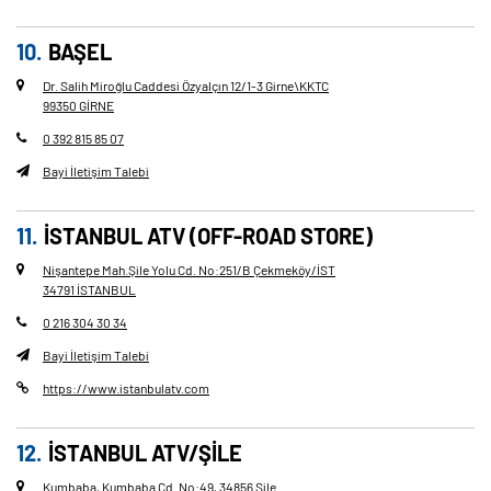
BAŞEL
Dr. Salih Miroğlu Caddesi Özyalçın 12/1-3 Girne\KKTC
99350 GİRNE
0 392 815 85 07
Bayi İletişim Talebi
İSTANBUL ATV (OFF-ROAD STORE)
Nişantepe Mah.Şile Yolu Cd. No
:
251/B Çekmeköy/İST
34791 İSTANBUL
0 216 304 30 34
Bayi İletişim Talebi
https://www.istanbulatv.com
İSTANBUL ATV/ŞİLE
Kumbaba, Kumbaba Cd. No
:
49, 34856 Şile